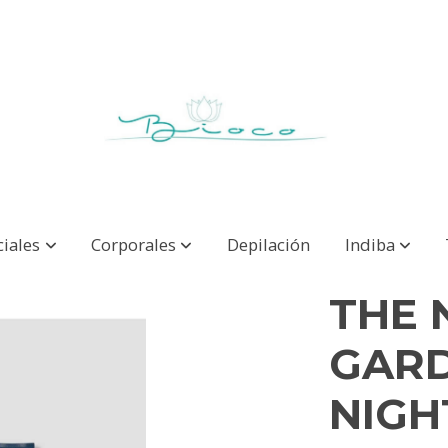
ciales
Corporales
Depilación
Indiba
THE 
GAR
NIGH