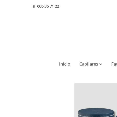
📱
605 36 71 22
THE NIGHT GARDEN NIGHT&DAY KIT
Inicio
Capilares
Fa