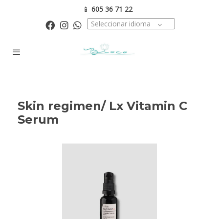
📱
605 36 71 22
Seleccionar idioma
Skin regimen/ Lx Vitamin C
Serum