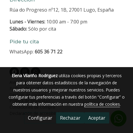
Rúa do Progreso nº12, 1B, 27001 Lugo, España
Lunes - Viernes:
10:00 am - 7:00 pm
Sábado:
Sólo por cita
Pide tu cita
WhatsApp:
605 36 71 22
Elena Vilariño Rodriguez
utiliza cookies propias y terceros
Aviso legal
para obtener datos estadísticos de la navegación de
Política de cookies
nuestros usuarios y mejorar nuestros servicios. Puedes
Gestión de cookies
configurar tus preferencias a través del botón “Configurar” o
Política de privacidad
obtener más información en nuestra
política de cookies
.
Condiciones de compra
Declaración de accesibilidad
Configurar
Rechazar
Aceptar