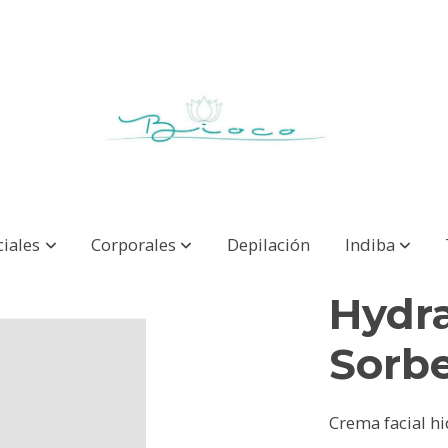
ciales
Corporales
Depilación
Indiba
Hydr
Sorb
Crema facial hi