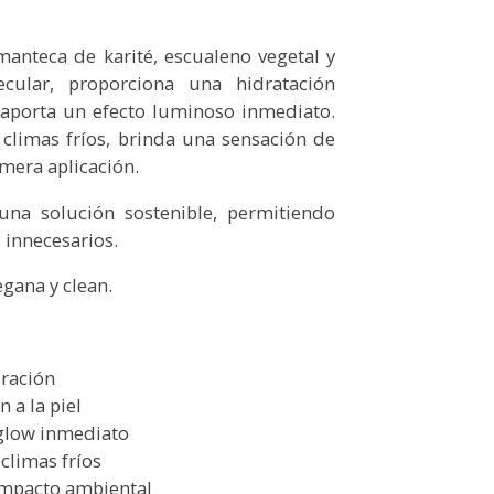
anteca de karité, escualeno vegetal y
cular, proporciona una hidratación
 aporta un efecto luminoso inmediato.
 climas fríos, brinda una sensación de
imera aplicación.
una solución sostenible, permitiendo
 innecesarios.
gana y clean.
uración
 a la piel
 glow inmediato
 climas fríos
 impacto ambiental