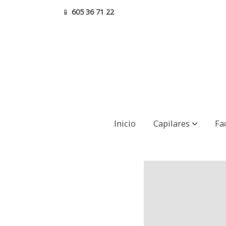
📱
605 36 71 22
Hydramemory Rich Sorbet Cream
Inicio
Capilares
Fa