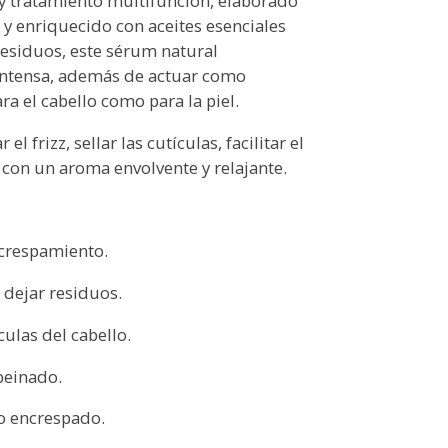
 y tratamiento multifunción, elaborado
o y enriquecido con aceites esenciales
 residuos, este sérum natural
 intensa, además de actuar como
ra el cabello como para la piel.
l frizz, sellar las cutículas, facilitar el
 con un aroma envolvente y relajante.
ncrespamiento.
 dejar residuos.
culas del cabello.
 peinado.
o o encrespado.