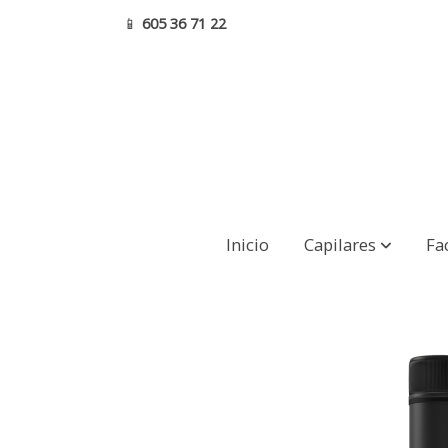
📱
605 36 71 22
FAIRY (TAIL) OIL
Inicio
Capilares
Fa